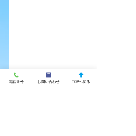
電話番号
お問い合わせ
TOPへ戻る
みずしろ調剤薬局 掲示事
グレープ調剤薬
項 2026.6
項 2026.6
コメント
コメントを追加…