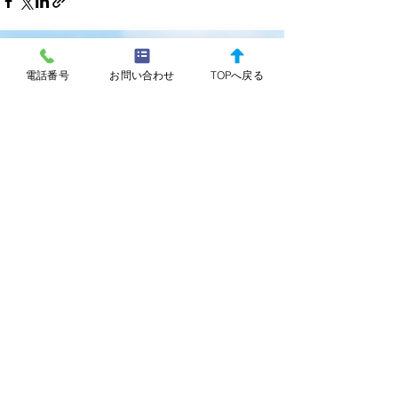
すべて表示
最新記事
電話番号
お問い合わせ
TOPへ戻る
みずしろ調剤薬局 掲示事
グレープ調剤薬
項 2026.6
項 2026.6
コメント