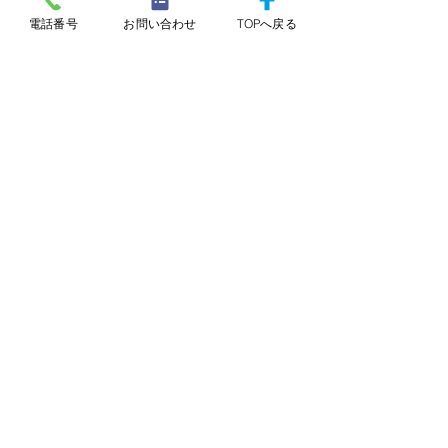
電話番号
お問い合わせ
TOPへ戻る
みずしろ調剤薬局 掲示事
グレープ調剤薬
項 2026.6
項 2026.6
コメント
コメントを追加…