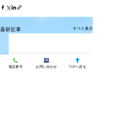
すべて表示
最新記事
電話番号
お問い合わせ
TOPへ戻る
みずしろ調剤薬局 掲示事
グレープ調剤薬
項 2026.6
項 2026.6