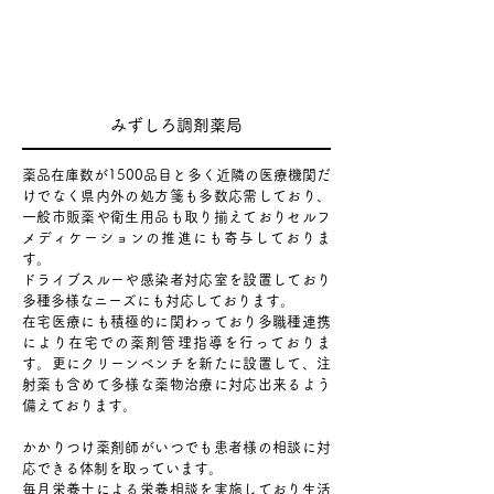
みずしろ調剤薬局
薬品在庫数が1500品目と多く近隣の医療機関だ
けでなく県内外の処方箋も多数応需しており、
一般市販薬や衛生用品も取り揃えておりセルフ
メディケーションの推進にも寄与しておりま
す。
ドライブスルーや感染者対応室を設置しており
多種多様なニーズにも対応しております。
在宅医療にも積極的に関わっており多職種連携
により在宅での薬剤管理指導を行っておりま
す。更にクリーンベンチを新たに設置して、注
射薬も含めて多様な薬物治療に対応出来るよう
備えております。
かかりつけ薬剤師がいつでも患者様の相談に対
応できる体制を取っています。
毎月栄養士による栄養相談を実施しており生活