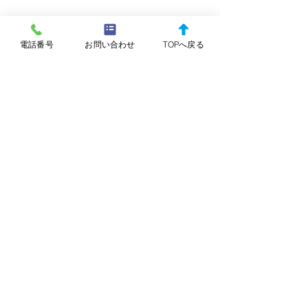
つくし調剤薬局
電話番号
お問い合わせ
TOPへ戻る
蔵の街大通りから１本東側の通りにあり、交通
の要所で目立つ建物です。近隣の医療機関が小
児科なので、待ち時間を少なく、患者様に合っ
たサービスを心掛けています。コロナ対策を万
全にし、必要に応じてお車へのお届けサービス
も行っています。また、お薬の配達、在宅医療
にも積極的に取り組んでいます。お子様からご
高齢の方まで、さまざまな年齢の患者様にサー
ビスを行う薬局です。