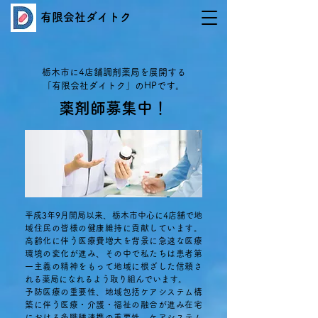
有限会社ダイトク
栃木市に4店舗調剤薬局を展開する
「有限会社ダイトク」のHPです。
薬剤師募集中！
平成3年9月開局以来、栃木市中心に4店舗で地
域住民の皆様の健康維持に貢献しています。
高齢化に伴う医療費増大を背景に急速な医療
環境の変化が進み、その中で私たちは患者第
一主義の精神をもって地域に根ざした信頼さ
れる薬局になれるよう取り組んでいます。
予防医療の重要性、地域包括ケアシステム構
築に伴う医療・介護・福祉の融合が進み在宅
における多職種連携の重要性、ケアシステム