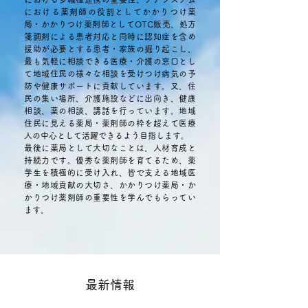
における薬剤師の役割としてかかりつけ薬
局・かかりつけ薬剤師としてOTC販売、処方
箋調剤による患者対応と同時に認知症を含め
援助が必要とする患者・家族の掘り起こし、
最も気軽に相談できる医療・介護の窓口とし
て地域住民の様々な相談を受けつけ病気の予
防や健康サポートに貢献しています。又、住
民の集い場所、介護施設などに出向き、健康
相談、薬の相談、講話を行っています。地域
住民に見える薬局・薬剤師の枠を超えて医療
人の中心として活躍できるよう目指します。
最後に薬局として大切なことは、人材育成と
持続力です。優秀な薬剤師を育てるため、薬
学生を積極的に受け入れ、皆で支える地域医
療・地域貢献の大切さ、かかりつけ薬局・か
かりつけ薬剤師の重要性を学んでもらってい
ます。
最新情報