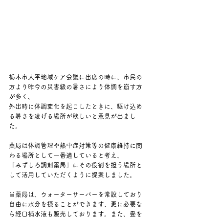
栃木市大平地域ケア会議に出席の時に、市民の
方より昨今の災害級の暑さにより体調を崩す方
が多く、
外出時に体調変化を起こしたときに、駆け込め
る暑さを凌げる場所が欲しいと意見が出まし
た。
薬局は体調管理や熱中症対策等の健康維持に関
わる場所として一番適していると考え、
「みずしろ調剤薬局」にその役割を担う場所と
して活用していただくように提案しました。
当薬局は、ウォーターサーバーを常設しており
自由に水分を摂ることができます、更に必要な
ら経口補水液も販売しております。また、畳を